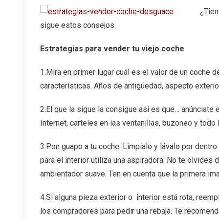
Estra
¿Tien
Para
sigue estos consejos.
Vend
Tu
Viejo
Estrategias para vender tu viejo coche
Coch
1.Mira en primer lugar cuál es el valor de un coche
características. Años de antigüedad, aspecto exterior, 
2.El que la sigue la consigue así es que… anúnciate
Internet, carteles en las ventanillas, buzoneo y todo 
3.Pon guapo a tu coche. Límpialo y lávalo por dentro 
para el interior utiliza una aspiradora. No te olvid
ambientador suave. Ten en cuenta que la primera im
4.Si alguna pieza exterior o interior está rota, reemp
los compradores para pedir una rebaja. Te recomen