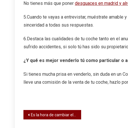
No tienes más que poner
desguaces en madrid y al
5.Cuando te vayas a entrevistar, muéstrate amable 
sinceridad a todas sus respuestas.
6.Destaca las cualidades de tu coche tanto en el an
sufrido accidentes, si solo tú has sido su propietari
¿Y qué es mejor venderlo tú como particular o 
Si tienes mucha prisa en venderlo, sin duda en un C
lleve una comisión de la venta de tu coche, hazlo por
Navegación
Es la hora de cambiar el limpiaparabrisas.
de