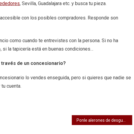
rededores
, Sevilla, Guadalajara etc. y busca tu pieza.
y accesible con los posibles compradores. Responde son
uncio como cuando te entrevistes con la persona. Si no ha
o, si la tapicería está en buenas condiciones…
a través de un concesionario?
oncesionario lo vendes enseguida, pero si quieres que nadie se
 tu cuenta.
Ponle alerones de desguace para tu coche