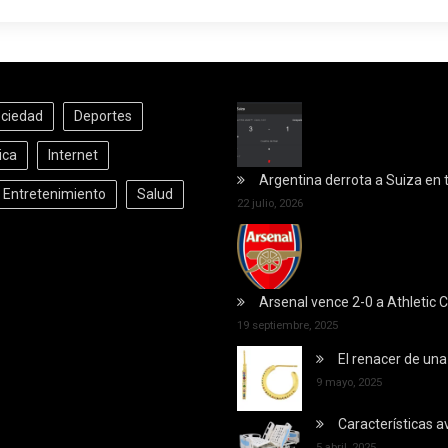
ociedad
Deportes
ica
Internet
Argentina derrota a Suiza en 
y Entretenimiento
Salud
22 julio, 2026
Arsenal vence 2-0 a Athletic C
19 septiembre, 2025
El renacer de una
9 mayo, 2025
Características 
5 abril, 2025