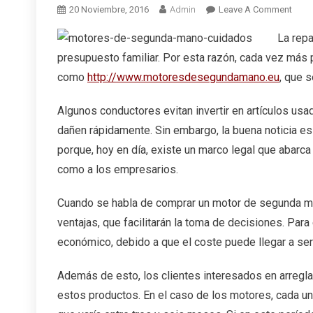
On
20 Noviembre, 2016
Admin
Leave A Comment
En
La repa
Http
presupuesto familiar. Por esta razón, cada vez más
Enco
La
como
http://www.motoresdesegundamano.eu
, que 
Pieza
Ideal
Algunos conductores evitan invertir en artículos usa
Para
dañen rápidamente. Sin embargo, la buena noticia e
Tu
porque, hoy en día, existe un marco legal que abarca
Coch
como a los empresarios.
Cuando se habla de comprar un motor de segunda man
ventajas, que facilitarán la toma de decisiones. Par
económico, debido a que el coste puede llegar a se
Además de esto, los clientes interesados en arreglar
estos productos. En el caso de los motores, cada u