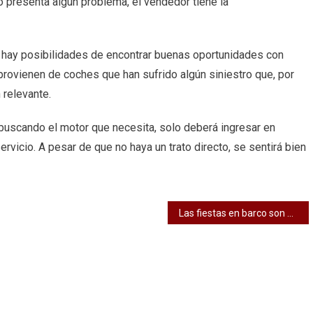
o presenta algún problema, el vendedor tiene la
s hay posibilidades de encontrar buenas oportunidades con
rovienen de coches que han sufrido algún siniestro que, por
 relevante.
 buscando el motor que necesita, solo deberá ingresar en
rvicio. A pesar de que no haya un trato directo, se sentirá bien
Las fiestas en barco son un recuerdo difícil de borrar