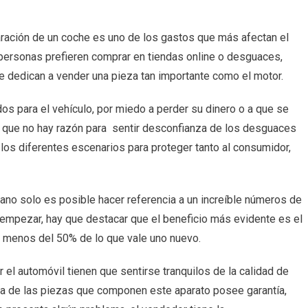
ración de un coche es uno de los gastos que más afectan el
://www.motoresdesegundamano.eu
 personas prefieren comprar en tiendas online o desguaces,
ntrarás
se dedican a vender una pieza tan importante como el motor.
dos para el vehículo, por miedo a perder su dinero o a que se
s que no hay razón para sentir desconfianza de los desguaces
 los diferentes escenarios para proteger tanto al consumidor,
e
o solo es posible hacer referencia a un increíble números de
a empezar, hay que destacar que el beneficio más evidente es el
r menos del 50% de lo que vale uno nuevo.
 el automóvil tienen que sentirse tranquilos de la calidad de
na de las piezas que componen este aparato posee garantía,