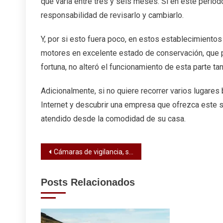
que varía entre tres y seis meses. Si en este períod
responsabilidad de revisarlo y cambiarlo.
Y, por si esto fuera poco, en estos establecimiento
motores en excelente estado de conservación, que p
fortuna, no alteró el funcionamiento de esta parte tan
Adicionalmente, si no quiere recorrer varios lugares
Internet y descubrir una empresa que ofrezca este se
atendido desde la comodidad de su casa.
Navegación
Cámaras de vigilancia, seguridad y supervisión
de
Posts Relacionados
entradas