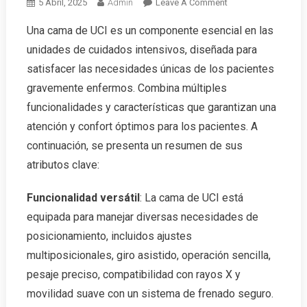
On
5 Abril, 2025
Admin
Leave A Comment
Características
Una cama de UCI es un componente esencial en las
Avanzadas
unidades de cuidados intensivos, diseñada para
De
Camas
satisfacer las necesidades únicas de los pacientes
De
gravemente enfermos. Combina múltiples
UCI
funcionalidades y características que garantizan una
Para
atención y confort óptimos para los pacientes. A
Centros
De
continuación, se presenta un resumen de sus
Salud
atributos clave:
Funcionalidad versátil
: La cama de UCI está
equipada para manejar diversas necesidades de
posicionamiento, incluidos ajustes
multiposicionales, giro asistido, operación sencilla,
pesaje preciso, compatibilidad con rayos X y
movilidad suave con un sistema de frenado seguro.