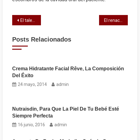
Navegación
El talento de Olmo Cuarón en la animación y la música
El renacer de una joyería familiar: el caso de los hermanos Rivas
de
Posts Relacionados
entradas
Crema Hidratante Facial Rêve, La Composición
Del Éxito
24 mayo, 2014
admin
Nutraisdin, Para Que La Piel De Tu Bebé Esté
Siempre Perfecta
16 junio, 2016
admin