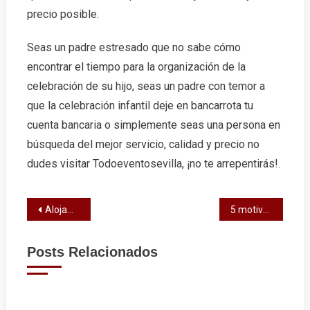
precio posible.
Seas un padre estresado que no sabe cómo
encontrar el tiempo para la organización de la
celebración de su hijo, seas un padre con temor a
que la celebración infantil deje en bancarrota tu
cuenta bancaria o simplemente seas una persona en
búsqueda del mejor servicio, calidad y precio no
dudes visitar Todoeventosevilla, ¡no te arrepentirás!.
Navegación
Alojamiento para estudiantes extranjeros en Barcelona
5 motivos para beber agua mineral
de
Posts Relacionados
entradas